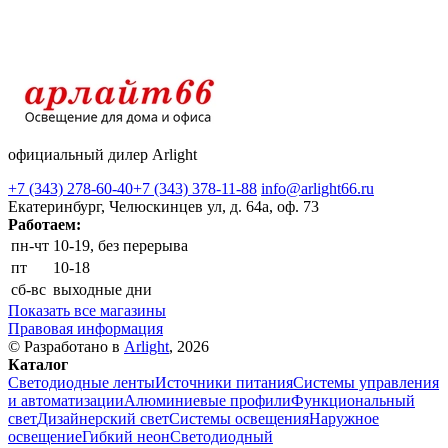
официальный дилер Arlight
+7 (343) 278-60-40
+7 (343) 378-11-88
info@arlight66.ru
Екатеринбург, Челюскинцев ул, д. 64а, оф. 73
Работаем:
пн-чт
10-19, без перерыва
пт
10-18
сб-вс
выходные дни
Показать все магазины
Правовая информация
© Разработано в
Arlight
, 2026
Каталог
Светодиодные ленты
Источники питания
Системы управления
и автоматизации
Алюминиевые профили
Функциональный
свет
Дизайнерский свет
Системы освещения
Наружное
освещение
Гибкий неон
Светодиодный