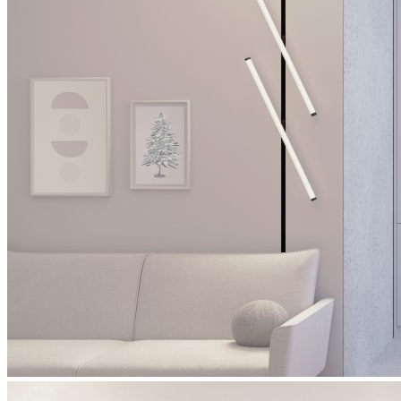
источники тока
ARPJ SN
ARJ-SP
система креплений
STINGRAY R