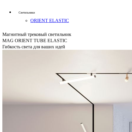
Светильники
ORIENT ELASTIC
Магнитный трековый светильник
MAG ORIENT TUBE ELASTIC
Гибкость света для ваших идей
ленты
FLT B70
A126/A180 UL
СОВ X480 FreeCut
Профиль
DECORE S6 COMFORT