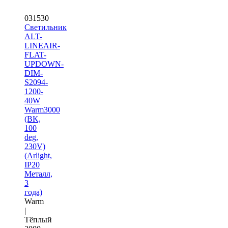
031530
Светильник
ALT-
LINEAIR-
FLAT-
UPDOWN-
DIM-
S2094-
1200-
40W
Warm3000
(BK,
100
deg,
230V)
(Arlight,
IP20
Металл,
3
года)
Warm
|
Тёплый