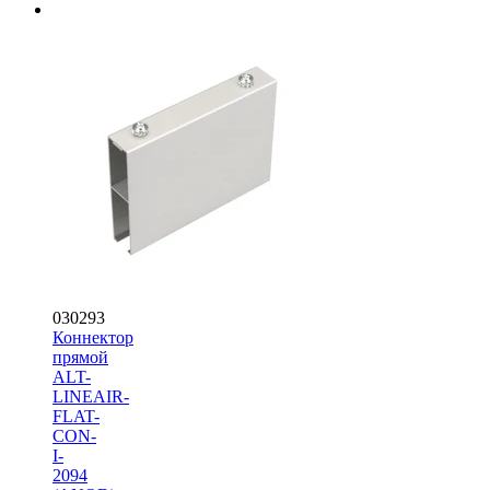
030293
Коннектор
прямой
ALT-
LINEAIR-
FLAT-
CON-
I-
2094