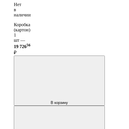
Нет
в
наличии
Коробка
(картон)
1
шт —
56
19 726
₽
В корзину