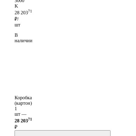
3000
K
71
28 203
₽/
шт
В
наличии
Коробка
(картон)
1
шт —
71
28 203
₽