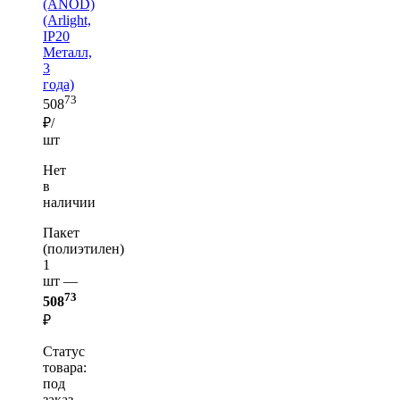
(ANOD)
(Arlight,
IP20
Металл,
3
года)
73
508
₽/
шт
Нет
в
наличии
Пакет
(полиэтилен)
1
шт —
73
508
₽
Статус
товара:
под
заказ