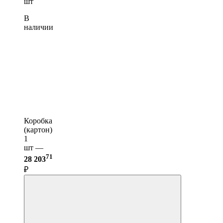
шт
В
наличии
Коробка
(картон)
1
шт —
71
28 203
₽