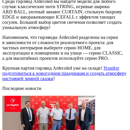
Среди гирлянд Ardecoled вы найдете модели для любого
случая: классические нити STRING, игривые шарики
ARD BALL, уютный занавес CURTAIN, стильную бахрому
EDGE и завораживающие ICEFALL с эффектом тающих
сосулек. Большой выбор цветов свечения позволяет создать
уникальную атмосферу!
Напоминаем, что гирлянды Ardecoled разделены на серии
в зависимости от сложности реализуемого проекта: для
частных интерьеров выберите серию HOME, для
эксплуатации в помещениях и на улице — серию CLASSIC,
а для масштабных проектов используйте серию PRO.
Крупная партия гирлянд Ardecoled уже на складе!
Успейте
подготовиться к новогодним праздникам и создать атмосферу
настоящей зимней сказки
!
Последние новости