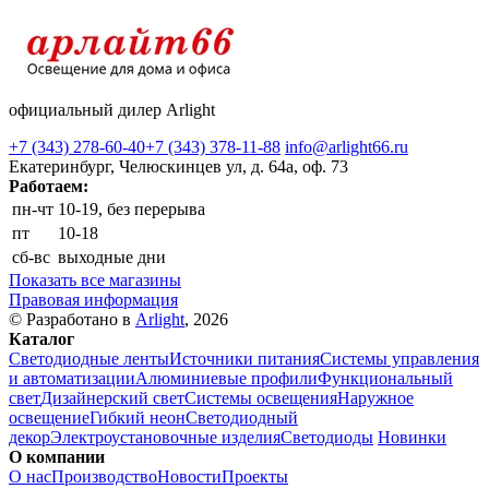
официальный дилер Arlight
+7 (343) 278-60-40
+7 (343) 378-11-88
info@arlight66.ru
Екатеринбург, Челюскинцев ул, д. 64а, оф. 73
Работаем:
пн-чт
10-19, без перерыва
пт
10-18
сб-вс
выходные дни
Показать все магазины
Правовая информация
© Разработано в
Arlight
, 2026
Каталог
Светодиодные ленты
Источники питания
Системы управления
и автоматизации
Алюминиевые профили
Функциональный
свет
Дизайнерский свет
Системы освещения
Наружное
освещение
Гибкий неон
Светодиодный
декор
Электроустановочные изделия
Светодиоды
Новинки
О компании
О нас
Производство
Новости
Проекты