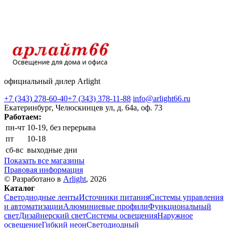
официальный дилер Arlight
+7 (343) 278-60-40
+7 (343) 378-11-88
info@arlight66.ru
Екатеринбург, Челюскинцев ул, д. 64а, оф. 73
Работаем:
пн-чт
10-19, без перерыва
пт
10-18
сб-вс
выходные дни
Показать все магазины
Правовая информация
© Разработано в
Arlight
, 2026
Каталог
Светодиодные ленты
Источники питания
Системы управления
и автоматизации
Алюминиевые профили
Функциональный
свет
Дизайнерский свет
Системы освещения
Наружное
освещение
Гибкий неон
Светодиодный