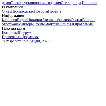
декор
Электроустановочные изделия
Светодиоды
Новинки
О компании
О нас
Производство
Новости
Проекты
Информация
Каталоги
Видео
Новинки
Архив вебинаров
Статьи
Вопрос-
ответ
Калькуляторы
Схемы монтажа
Файлы и программы
Покупателям
Контакты
Шоурум
Правовая информация
© Разработано в
Arlight
, 2026