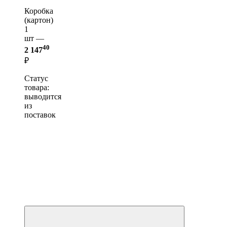
Коробка
(картон)
1
шт —
40
2 147
₽
Статус
товара:
выводится
из
поставок