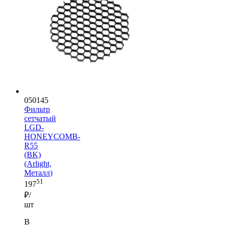
050145
Фильтр
сетчатый
LGD-
HONEYCOMB-
R55
(BK)
(Arlight,
Металл)
51
197
₽/
шт
В