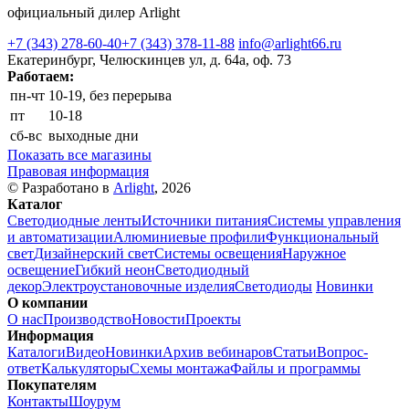
официальный дилер Arlight
+7 (343) 278-60-40
+7 (343) 378-11-88
info@arlight66.ru
Екатеринбург, Челюскинцев ул, д. 64а, оф. 73
Работаем:
пн-чт
10-19, без перерыва
пт
10-18
сб-вс
выходные дни
Показать все магазины
Правовая информация
© Разработано в
Arlight
, 2026
Каталог
Светодиодные ленты
Источники питания
Системы управления
и автоматизации
Алюминиевые профили
Функциональный
свет
Дизайнерский свет
Системы освещения
Наружное
освещение
Гибкий неон
Светодиодный
декор
Электроустановочные изделия
Светодиоды
Новинки
О компании
О нас
Производство
Новости
Проекты
Информация
Каталоги
Видео
Новинки
Архив вебинаров
Статьи
Вопрос-
ответ
Калькуляторы
Схемы монтажа
Файлы и программы
Покупателям
Контакты
Шоурум