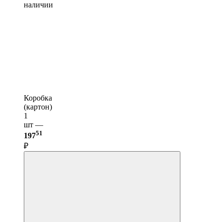
наличии
Коробка
(картон)
1
шт —
51
197
₽