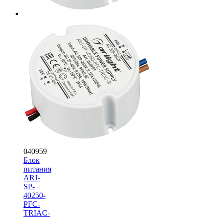
040959
Блок
питания
ARJ-
SP-
40250-
PFC-
TRIAC-