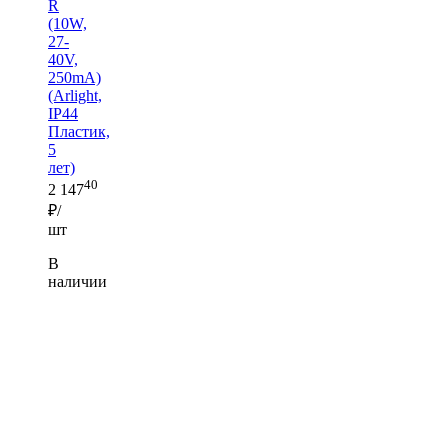
R
(10W,
27-
40V,
250mA)
(Arlight,
IP44
Пластик,
5
лет)
40
2 147
₽/
шт
В
наличии