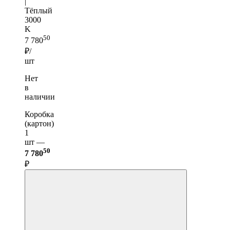
|
Тёплый
3000
K
50
7 780
₽/
шт
Нет
в
наличии
Коробка
(картон)
1
шт —
50
7 780
₽