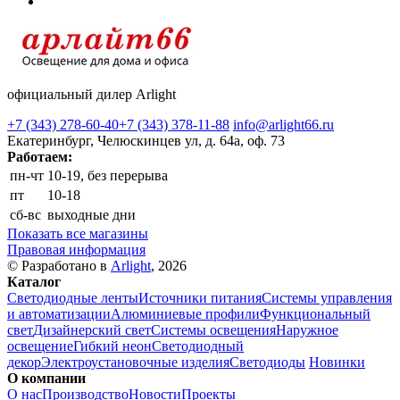
официальный дилер Arlight
+7 (343) 278-60-40
+7 (343) 378-11-88
info@arlight66.ru
Екатеринбург, Челюскинцев ул, д. 64а, оф. 73
Работаем:
пн-чт
10-19, без перерыва
пт
10-18
сб-вс
выходные дни
Показать все магазины
Правовая информация
© Разработано в
Arlight
, 2026
Каталог
Светодиодные ленты
Источники питания
Системы управления
и автоматизации
Алюминиевые профили
Функциональный
свет
Дизайнерский свет
Системы освещения
Наружное
освещение
Гибкий неон
Светодиодный
декор
Электроустановочные изделия
Светодиоды
Новинки
О компании
О нас
Производство
Новости
Проекты