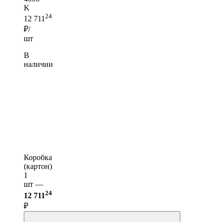
K
24
12 711
₽/
шт
В
наличии
Коробка
(картон)
1
шт —
24
12 711
₽