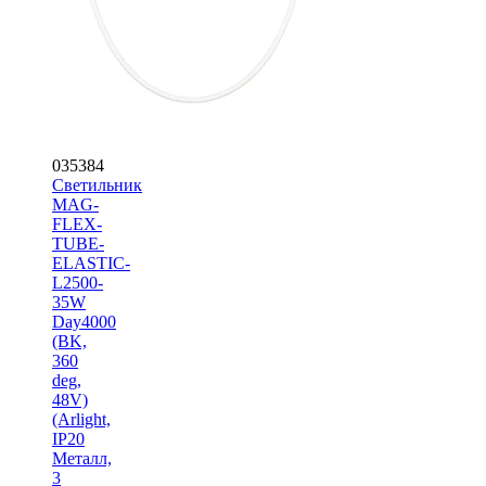
035384
Светильник
MAG-
FLEX-
TUBE-
ELASTIC-
L2500-
35W
Day4000
(BK,
360
deg,
48V)
(Arlight,
IP20
Металл,
3