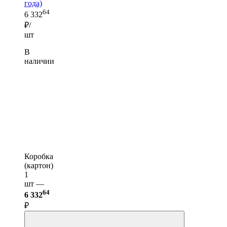
года)
64
6 332
₽/
шт
В
наличии
Коробка
(картон)
1
шт —
64
6 332
₽