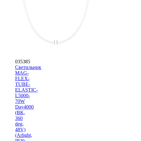
035385
Светильник
MAG-
FLEX-
TUBE-
ELASTIC-
L5000-
70W
Day4000
(BK,
360
deg,
48V)
(Arlight,
IP20