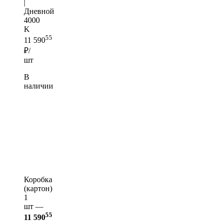
|
Дневной
4000
K
55
11 590
₽/
шт
В
наличии
Коробка
(картон)
1
шт —
55
11 590