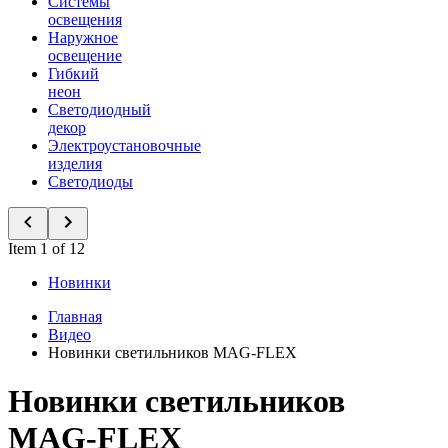
Системы
освещения
Наружное
освещение
Гибкий
неон
Светодиодный
декор
Электроустановочные
изделия
Светодиоды
Item 1 of 12
Новинки
Главная
Видео
Новинки светильников MAG-FLEX
Новинки светильников
MAG-FLEX