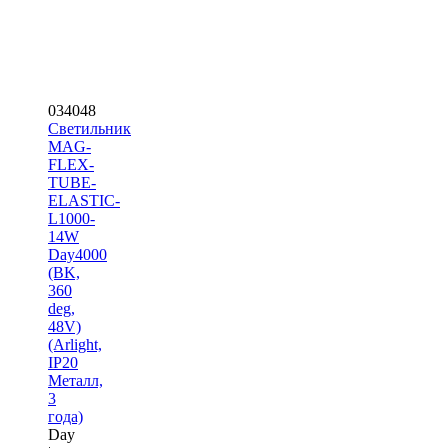
034048
Светильник
MAG-
FLEX-
TUBE-
ELASTIC-
L1000-
14W
Day4000
(BK,
360
deg,
48V)
(Arlight,
IP20
Металл,
3
года)
Day