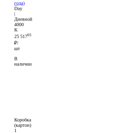
года)
Day
|
Дневной
4000
K
05
25 517
₽/
шт
В
наличии
Коробка
(картон)
1