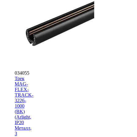
034055
Трек
MAG-
FLEX-
TRACK-
3226-
1000
(BK)
(Arlight,
IP20
Металл,
3