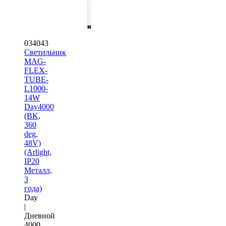
034043
Светильник
MAG-
FLEX-
TUBE-
L1000-
14W
Day4000
(BK,
360
deg,
48V)
(Arlight,
IP20
Металл,
3
года)
Day
|
Дневной
4000