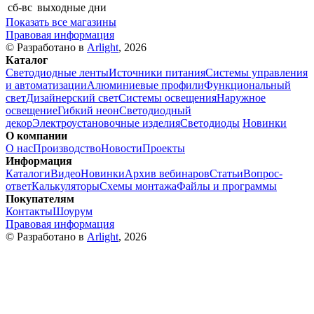
сб-вс
выходные дни
Показать все магазины
Правовая информация
© Разработано в
Arlight
, 2026
Каталог
Светодиодные ленты
Источники питания
Системы управления
и автоматизации
Алюминиевые профили
Функциональный
свет
Дизайнерский свет
Системы освещения
Наружное
освещение
Гибкий неон
Светодиодный
декор
Электроустановочные изделия
Светодиоды
Новинки
О компании
О нас
Производство
Новости
Проекты
Информация
Каталоги
Видео
Новинки
Архив вебинаров
Статьи
Вопрос-
ответ
Калькуляторы
Схемы монтажа
Файлы и программы
Покупателям
Контакты
Шоурум
Правовая информация
© Разработано в
Arlight
, 2026