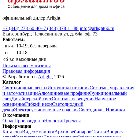
официальный дилер Arlight
+7 (343) 278-60-40
+7 (343) 378-11-88
info@arlight66.ru
Екатеринбург, Челюскинцев ул, д. 64а, оф. 73
Работаем:
пн-чт
10-19, без перерыва
пт
10-18
сб-вс
выходные дни
Показать все магазины
Правовая информация
© Разработано в
Arlight
, 2026
Каталог
Светодиодные ленты
Источники питания
Системы управления
и автоматизации
Алюминиевые профили
Функциональный
свет
Дизайнерский свет
Системы освещения
Наружное
освещение
Гибкий неон
Светодиодный
декор
Электроустановочные изделия
Светодиоды
Новинки
О компании
О нас
Производство
Новости
Проекты
Информация
Каталоги
Видео
Новинки
Архив вебинаров
Статьи
Вопрос-