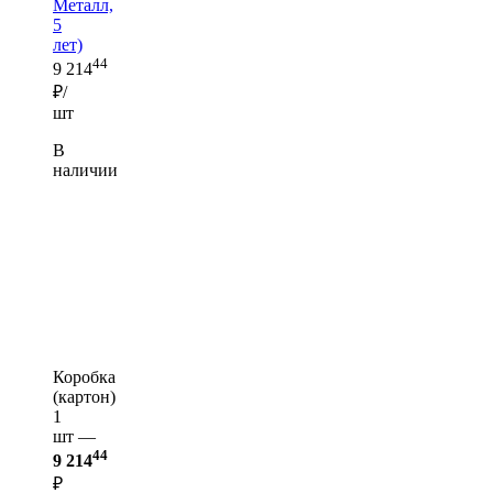
Металл,
5
лет)
44
9 214
₽/
шт
В
наличии
Коробка
(картон)
1
шт —
44
9 214
₽