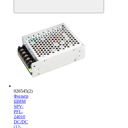
026545(2)
Фильтр
ШИМ
SPV-
PFL-
24010
DC/DC
(12-