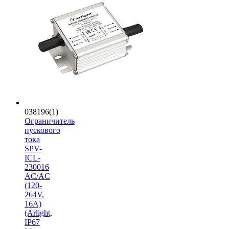
038196(1)
Ограничитель
пускового
тока
SPV-
ICL-
230016
AC/AC
(120-
264V,
16A)
(Arlight,
IP67