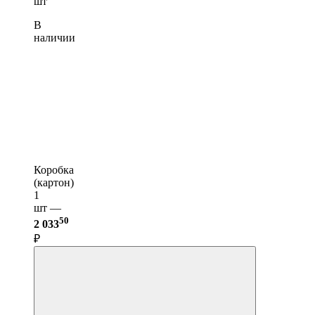
шт
В
наличии
Коробка
(картон)
1
шт —
50
2 033
₽