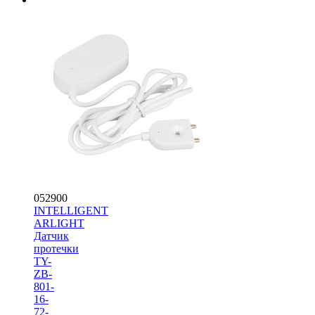
052900
INTELLIGENT
ARLIGHT
Датчик
протечки
TY-
ZB-
801-
16-
72-