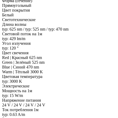
Форма (сечение)
Прямоугольный
Цвет покрытия
Белый
Светотехнические
Длина волны
typ: 625 nm / typ: 525 nm / typ: 470 nm
Световой поток на 1м
typ: 429 lm/m
Угол излучения
typ: 120 °
Цвет свечения
Red | Красный 625 nm
Green | Зелёный 525 nm
Blue | Синий 470 nm
Warm | Тёплый 3000 K
Цветовая температура
typ: 3000 K
Электрические
Мощность на 1м
typ: 15 W/m
Напряжение питания
24 V / 24 V / 24 V / 24 V
Ток потребления 1м
typ: 0.63 A/m