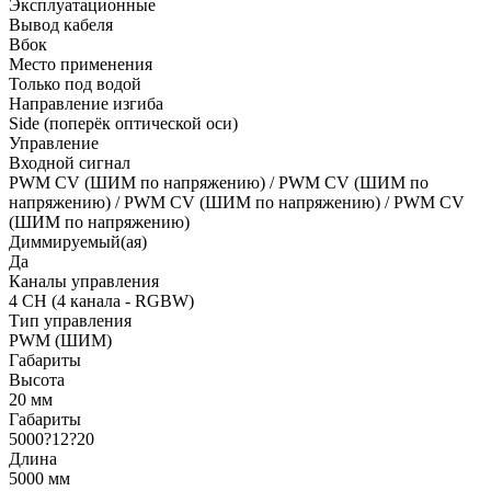
Эксплуатационные
Вывод кабеля
Вбок
Место применения
Только под водой
Направление изгиба
Side (поперёк оптической оси)
Управление
Входной сигнал
PWM СV (ШИМ по напряжению) / PWM СV (ШИМ по
напряжению) / PWM СV (ШИМ по напряжению) / PWM СV
(ШИМ по напряжению)
Диммируемый(ая)
Да
Каналы управления
4 CH (4 канала - RGBW)
Тип управления
PWM (ШИМ)
Габариты
Высота
20 мм
Габариты
5000?12?20
Длина
5000 мм