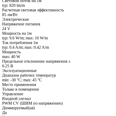
Световой поток на 1м
typ: 820 lm/m
Расчетная световая эффективность
85 лм/Вт
Электрические
Напряжение питания
24 V
Мощность на 1м
typ: 9.6 W/m; max: 10 W/m
Ток потребления 1м
typ: 0.4 A/m; max: 0.42 A/m
Мощность
max: 40 W
Предельное отклонение напряжения ±
0.25 В
Эксплуатационные
Диапазон рабочих температур
min: -30 °C; max: 45 °C
Место применения
Только в помещении
Управление
Входной сигнал
PWM СV (ШИМ по напряжению)
Диммируемый(ая)
Да