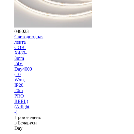
048023
Светодиодная
лента
COB-
X480-
8mm
24V
Day4000
(10
W/m,
IP20,
20m
PRO
REEL)
(Arlight,
-)
Произведено
в Беларуси
Day
|