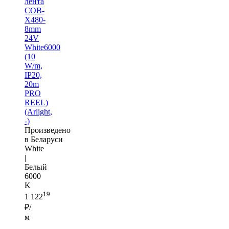
лента
COB-
X480-
8mm
24V
White6000
(10
W/m,
IP20,
20m
PRO
REEL)
(Arlight,
-)
Произведено
в Беларуси
White
|
Белый
6000
K
19
1 122
₽/
м