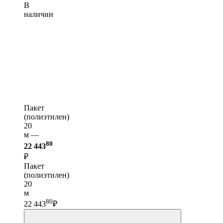
В
наличии
Пакет
(полиэтилен)
20
м —
80
22 443
₽
Пакет
(полиэтилен)
20
м
80
22 443
₽