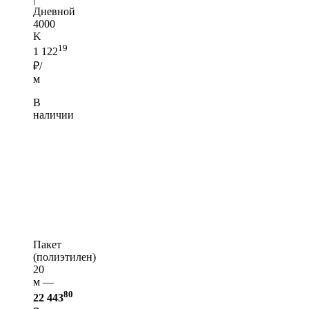
Дневной
4000
K
19
1 122
₽/
м
В
наличии
Пакет
(полиэтилен)
20
м —
80
22 443