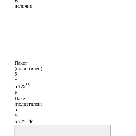
В
наличии
Пакет
(полиэтилен)
5
м —
55
5 775
₽
Пакет
(полиэтилен)
5
м
55
5 775
₽