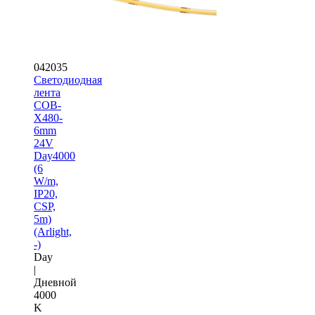
042035
Светодиодная
лента
COB-
X480-
6mm
24V
Day4000
(6
W/m,
IP20,
CSP,
5m)
(Arlight,
-)
Day
|
Дневной
4000
K