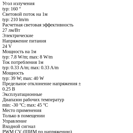
Угол излучения
typ: 160 °
Световой поток на 1м
typ: 210 lm/m
Расчетная световая эффективность
27 лм/Вт
Электрические
Напряжение питания
24 V
Мощность на 1м
typ: 7.8 W/m; max: 8 W/m
Ток потребления 1м
typ: 0.33 A/m; max: 0.33 A/m
Мощность
typ: 39 W; max: 40 W
Предельное отклонение напряжения ±
0.25 В
Эксплуатационные
Диапазон рабочих температур
min: -30 °C; max: 45 °C
Место применения
Только в помещении
Управление
Входной сигнал
PWM СV (ШИМ по напряжению)