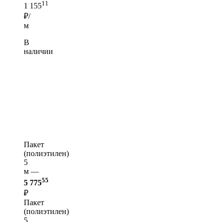
11
1 155
₽/
м
В
наличии
Пакет
(полиэтилен)
5
м —
55
5 775
₽
Пакет
(полиэтилен)
5