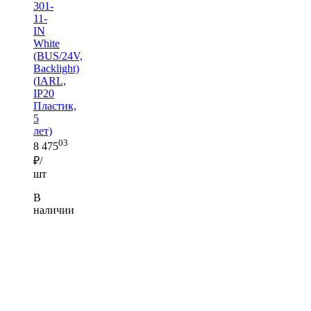
301-
11-
IN
White
(BUS/24V,
Backlight)
(IARL,
IP20
Пластик,
5
лет)
03
8 475
₽/
шт
В
наличии