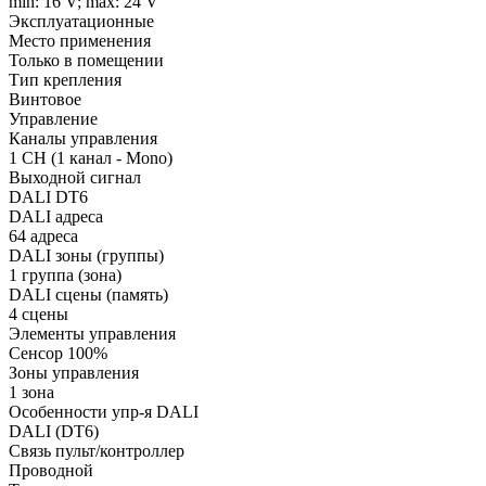
min: 16 V; max: 24 V
Эксплуатационные
Место применения
Только в помещении
Тип крепления
Винтовое
Управление
Каналы управления
1 CH (1 канал - Mono)
Выходной сигнал
DALI DT6
DALI адреса
64 адреса
DALI зоны (группы)
1 группа (зона)
DALI сцены (память)
4 сцены
Элементы управления
Сенсор 100%
Зоны управления
1 зона
Особенности упр-я DALI
DALI (DT6)
Связь пульт/контроллер
Проводной