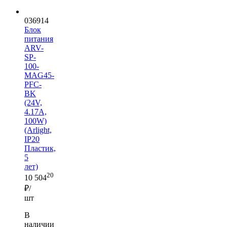
036914
Блок
питания
ARV-
SP-
100-
MAG45-
PFC-
BK
(24V,
4.17A,
100W)
(Arlight,
IP20
Пластик,
5
лет)
20
10 504
₽/
шт
В
наличии