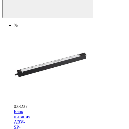
%
038237
Блок
питания
ARV-
SP-