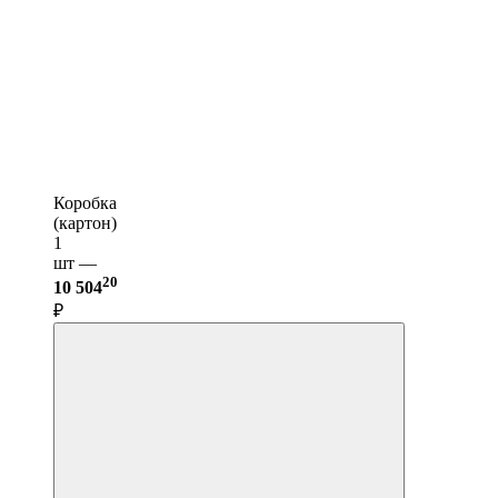
Коробка
(картон)
1
шт —
20
10 504
₽