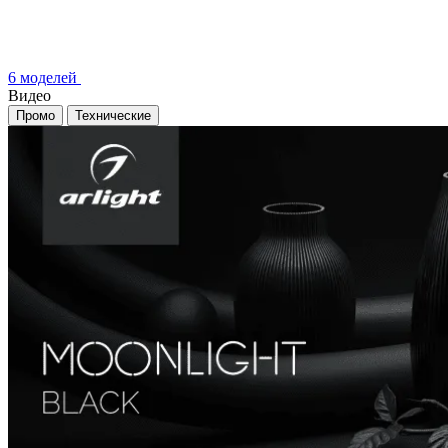
6 моделей
Видео
Промо
Технические