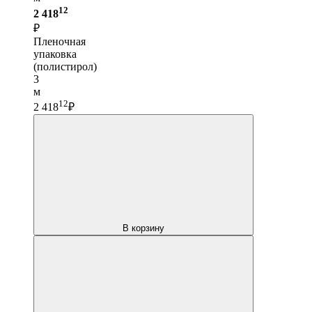
12
2 418
₽
Пленочная
упаковка
(полистирол)
3
м
12
2 418
₽
В корзину