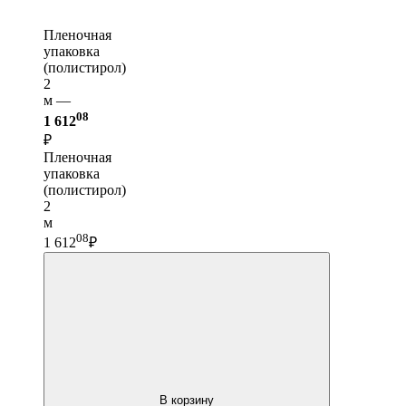
Пленочная
упаковка
(полистирол)
2
м —
08
1 612
₽
Пленочная
упаковка
(полистирол)
2
м
08
1 612
₽
В корзину