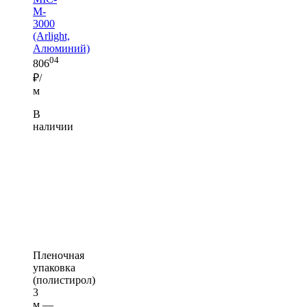
M-
3000
(Arlight,
Алюминий)
04
806
₽/
м
В
наличии
Пленочная
упаковка
(полистирол)
3
м —