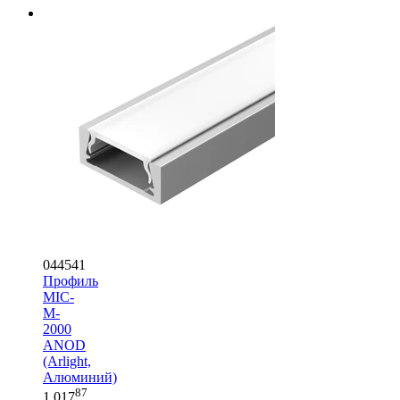
044541
Профиль
MIC-
M-
2000
ANOD
(Arlight,
Алюминий)
87
1 017