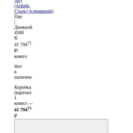
5m)
(Arlight,
Сталь+Алюминий)
Day
|
Дневной
4500
K
75
41 794
₽/
компл
Нет
в
наличии
Коробка
(картон)
1
компл —
75
41 794
₽