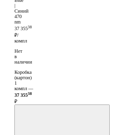
Blue
|
Синий
470
nm
38
37 355
₽/
компл
Нет
в
наличии
Коробка
(картон)
1
компл —
38
37 355
₽