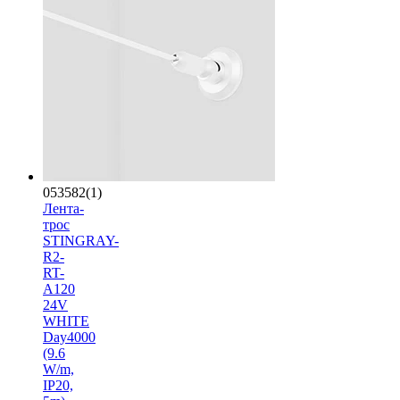
053582(1)
Лента-
трос
STINGRAY-
R2-
RT-
A120
24V
WHITE
Day4000
(9.6
W/m,
IP20,