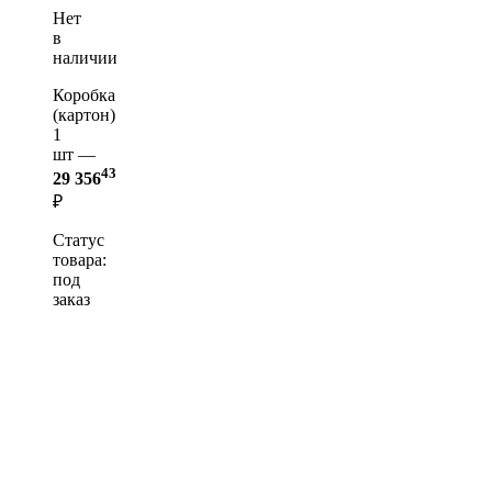
Нет
в
наличии
Коробка
(картон)
1
шт —
43
29 356
₽
Статус
товара:
под
заказ