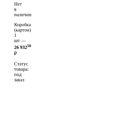
Нет
в
наличии
Коробка
(картон)
1
шт —
50
26 932
₽
Статус
товара:
под
заказ