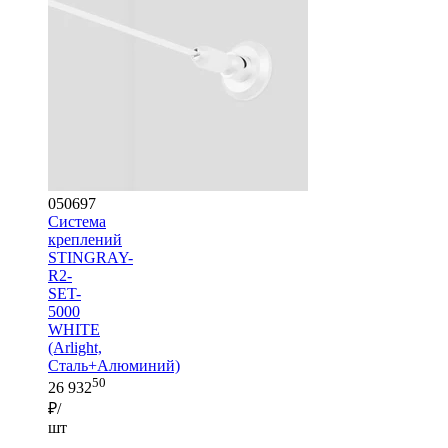
050697
Система
креплений
STINGRAY-
R2-
SET-
5000
WHITE
(Arlight,
Сталь+Алюминий)
50
26 932
₽/
шт