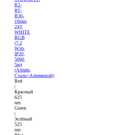
R2-
RT-
B30-
10mm
24V
WHITE
RGB
(7.2
W/m,
IP20,
5060,
5m)
(Arlight,
Сталь+Алюминий)
Red
|
Красный
625
nm
Green
|
Зелёный
525
nm