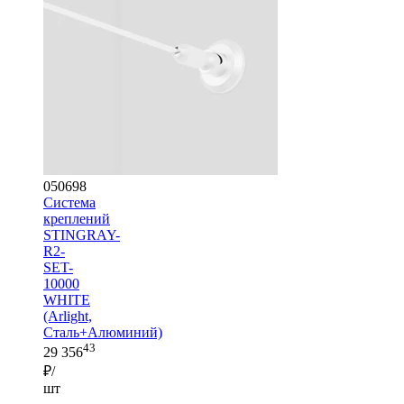
050698
Система
креплений
STINGRAY-
R2-
SET-
10000
WHITE
(Arlight,
Сталь+Алюминий)
43
29 356
₽/
шт