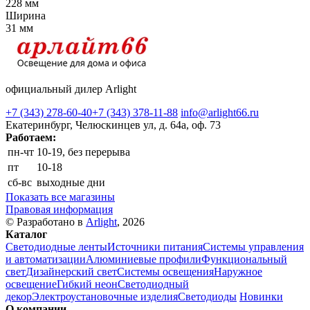
228 мм
Ширина
31 мм
официальный дилер Arlight
+7 (343) 278-60-40
+7 (343) 378-11-88
info@arlight66.ru
Екатеринбург, Челюскинцев ул, д. 64а, оф. 73
Работаем:
пн-чт
10-19, без перерыва
пт
10-18
сб-вс
выходные дни
Показать все магазины
Правовая информация
© Разработано в
Arlight
, 2026
Каталог
Светодиодные ленты
Источники питания
Системы управления
и автоматизации
Алюминиевые профили
Функциональный
свет
Дизайнерский свет
Системы освещения
Наружное
освещение
Гибкий неон
Светодиодный
декор
Электроустановочные изделия
Светодиоды
Новинки
О компании