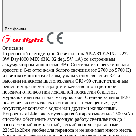
Все файлы
Описание
Переносной светодиодный светильник SP-ARTE-SIX-L227-
3W Day4000-MIX (BK, 32 deg, 5V, 1A) со встроенным
аккумулятором мощностью 3Вт. Светильник с регулировкой
яркости и 6-ю оттенками белого свечения (от 2700 до 5700 К)
и световым потоком 212 лм, узким углом свечения 32° и
высоким индексом цветопередачи CRI>90 станет отличным
решением для демонстрации и качественной цветовой
передачи оттенков при локальной подсветки буклетов,
журналов или палитры с материалами. Степень защиты IP20
позволяет использовать светильник в помещениях, где
отсутствует контакт с водой или другими жидкостями.
Встроенная Li-ion аккумуляторная батарея емкостью 1500 мАч
способна обеспечить автономную работу светильника до 4
часов. Черный компактный, легкий корпус с размерами
228х31х26мм удобен для переноса и не занимает много места.
Управление яркостью и выбор цвета свечения происходит с