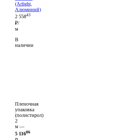
(Arlight,
Алюминий)
43
2 558
₽/
м
В
наличии
Пленочная
упаковка
(полистирол)
2
м —
86
5 116