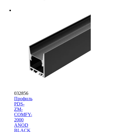
032856
Профиль
PDS-
ZM-
COMFY-
2000
ANOD
BLACK