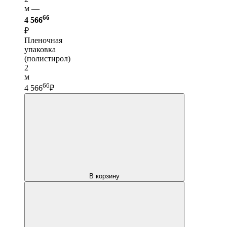
м —
66
4 566
₽
Пленочная
упаковка
(полистирол)
2
м
66
4 566
₽
В корзину