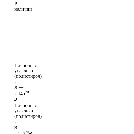
В
наличии
Пленочная
упаковка
(полистирол)
2
м —
78
2 145
₽
Пленочная
упаковка
(полистирол)
2
м
78
2 145
₽