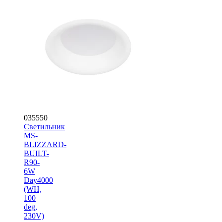
035550
Светильник
MS-
BLIZZARD-
BUILT-
R90-
6W
Day4000
(WH,
100
deg,
230V)