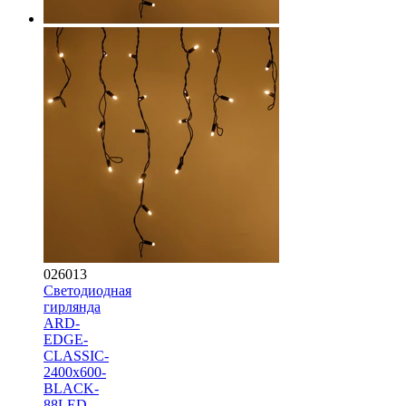
026013
Светодиодная
гирлянда
ARD-
EDGE-
CLASSIC-
2400x600-
BLACK-
88LED-