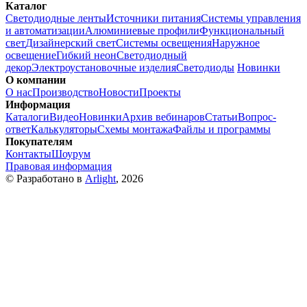
Каталог
Светодиодные ленты
Источники питания
Системы управления
и автоматизации
Алюминиевые профили
Функциональный
свет
Дизайнерский свет
Системы освещения
Наружное
освещение
Гибкий неон
Светодиодный
декор
Электроустановочные изделия
Светодиоды
Новинки
О компании
О нас
Производство
Новости
Проекты
Информация
Каталоги
Видео
Новинки
Архив вебинаров
Статьи
Вопрос-
ответ
Калькуляторы
Схемы монтажа
Файлы и программы
Покупателям
Контакты
Шоурум
Правовая информация
© Разработано в
Arlight
, 2026