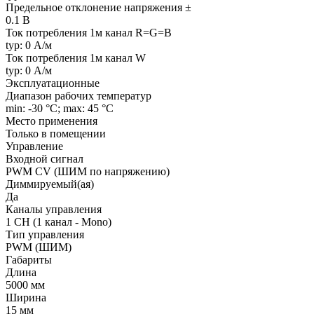
Предельное отклонение напряжения ±
0.1 В
Ток потребления 1м канал R=G=B
typ: 0 А/м
Ток потребления 1м канал W
typ: 0 А/м
Эксплуатационные
Диапазон рабочих температур
min: -30 °C; max: 45 °C
Место применения
Только в помещении
Управление
Входной сигнал
PWM СV (ШИМ по напряжению)
Диммируемый(ая)
Да
Каналы управления
1 CH (1 канал - Mono)
Тип управления
PWM (ШИМ)
Габариты
Длина
5000 мм
Ширина
15 мм