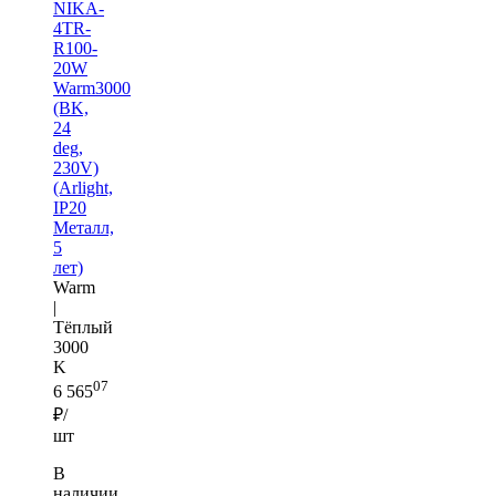
NIKA-
4TR-
R100-
20W
Warm3000
(BK,
24
deg,
230V)
(Arlight,
IP20
Металл,
5
лет)
Warm
|
Тёплый
3000
K
07
6 565
₽/
шт
В
наличии