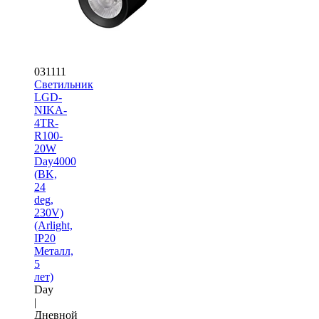
031111
Светильник
LGD-
NIKA-
4TR-
R100-
20W
Day4000
(BK,
24
deg,
230V)
(Arlight,
IP20
Металл,
5
лет)
Day
|
Дневной