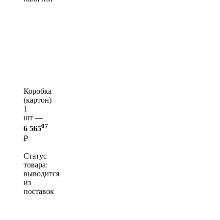
Коробка
(картон)
1
шт —
07
6 565
₽
Статус
товара:
выводится
из
поставок