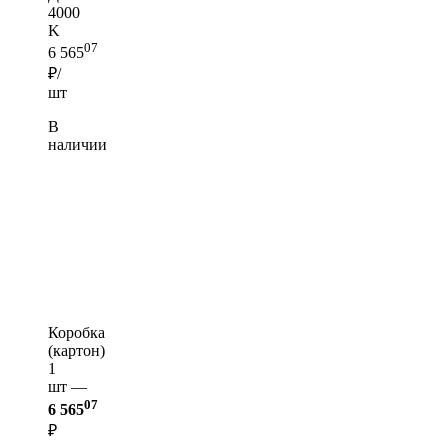
4000
K
07
6 565
₽/
шт
В
наличии
Коробка
(картон)
1
шт —
07
6 565
₽