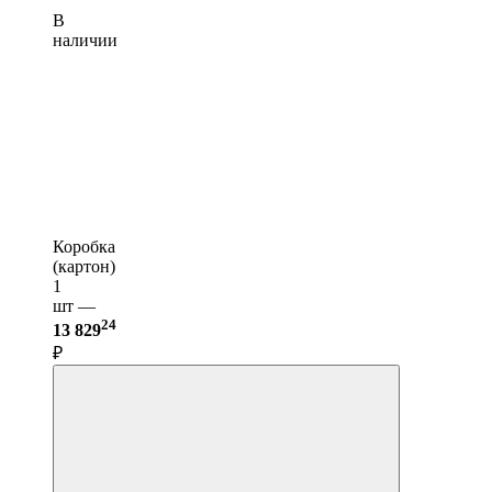
В
наличии
Коробка
(картон)
1
шт —
24
13 829
₽