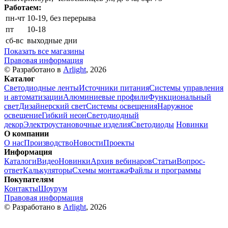
Работаем:
пн-чт
10-19, без перерыва
пт
10-18
сб-вс
выходные дни
Показать все магазины
Правовая информация
© Разработано в
Arlight
, 2026
Каталог
Светодиодные ленты
Источники питания
Системы управления
и автоматизации
Алюминиевые профили
Функциональный
свет
Дизайнерский свет
Системы освещения
Наружное
освещение
Гибкий неон
Светодиодный
декор
Электроустановочные изделия
Светодиоды
Новинки
О компании
О нас
Производство
Новости
Проекты
Информация
Каталоги
Видео
Новинки
Архив вебинаров
Статьи
Вопрос-
ответ
Калькуляторы
Схемы монтажа
Файлы и программы
Покупателям
Контакты
Шоурум
Правовая информация
© Разработано в
Arlight
, 2026