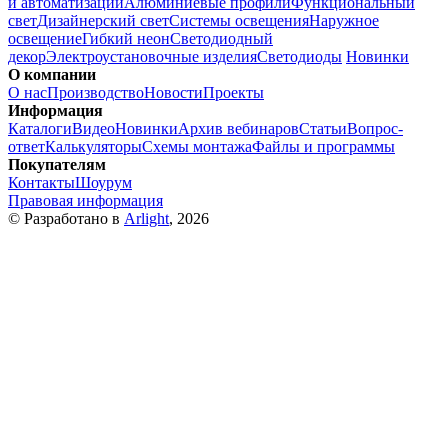
и автоматизации
Алюминиевые профили
Функциональный
свет
Дизайнерский свет
Системы освещения
Наружное
освещение
Гибкий неон
Светодиодный
декор
Электроустановочные изделия
Светодиоды
Новинки
О компании
О нас
Производство
Новости
Проекты
Информация
Каталоги
Видео
Новинки
Архив вебинаров
Статьи
Вопрос-
ответ
Калькуляторы
Схемы монтажа
Файлы и программы
Покупателям
Контакты
Шоурум
Правовая информация
© Разработано в
Arlight
, 2026