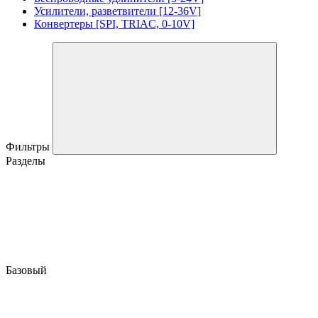
Усилители, разветвители [12-36V]
Конвертеры [SPI, TRIAC, 0-10V]
Фильтры
Разделы
Базовый