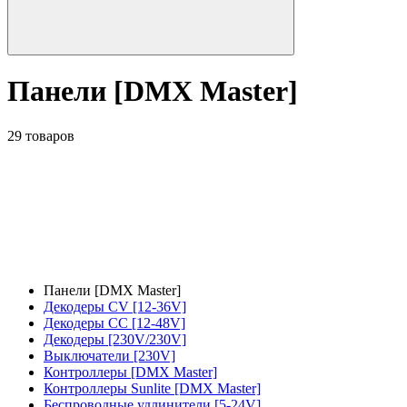
Панели [DMX Master]
29 товаров
Панели [DMX Master]
Декодеры CV [12-36V]
Декодеры CC [12-48V]
Декодеры [230V/230V]
Выключатели [230V]
Контроллеры [DMX Master]
Контроллеры Sunlite [DMX Master]
Беспроводные удлинители [5-24V]