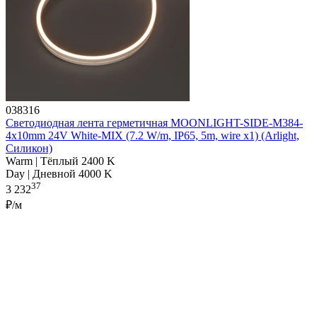
038316
Светодиодная лента герметичная MOONLIGHT-SIDE-M384-
4x10mm 24V White-MIX (7.2 W/m, IP65, 5m, wire x1) (Arlight,
Силикон)
Warm | Тёплый 2400 K
Day | Дневной 4000 K
37
3 232
₽/м