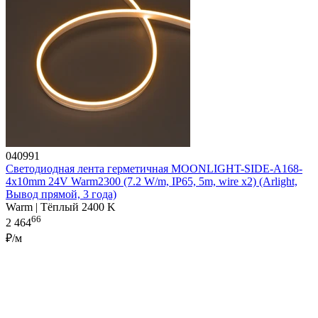
040991
Светодиодная лента герметичная MOONLIGHT-SIDE-A168-
4x10mm 24V Warm2300 (7.2 W/m, IP65, 5m, wire x2) (Arlight,
Вывод прямой, 3 года)
Warm | Тёплый 2400 K
66
2 464
₽/м