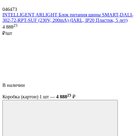
046473
INTELLIGENT ARLIGHT Блок питания шины SMART-DALI-
302-72-RPT-SUF (230V, 200mA) (IARL, IP20 Пластик, 5 лет)
25
4 888
₽/шт
В наличии
25
Коробка (картон) 1 шт —
4 888
₽