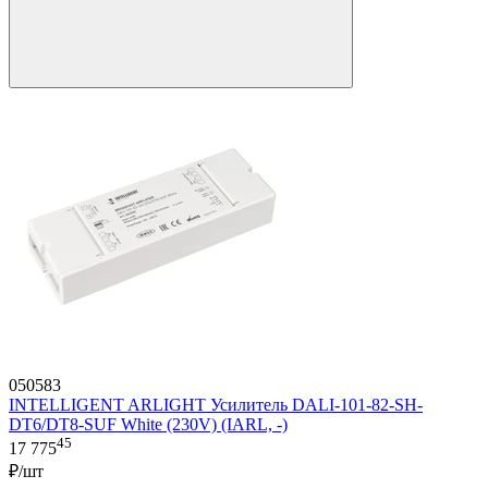
050583
INTELLIGENT ARLIGHT Усилитель DALI-101-82-SH-
DT6/DT8-SUF White (230V) (IARL, -)
45
17 775
₽/шт