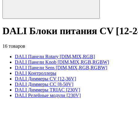
DALI Блоки питания CV [12-2
16 товаров
DALI Панели Rotary [DIM,MIX,RGB]
DALI Панели Knob [DIM,MIX,RGB,RGBW]
DALI Панели Sens [DIM,MIX,RGB,RGBW]
DALI Контроллеры
DALI Диммеры CV [12-36V]
DALI Диммеры CC [8-50V]
DALI Диммеры TRIAC [230V]
DALI Релейные модули [230V]