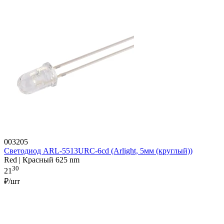
003205
Светодиод ARL-5513URC-6cd (Arlight, 5мм (круглый))
Red | Красный 625 nm
30
21
₽/шт