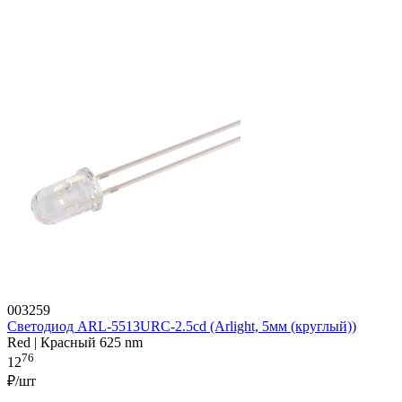
003259
Светодиод ARL-5513URC-2.5cd (Arlight, 5мм (круглый))
Red | Красный 625 nm
76
12
₽/шт