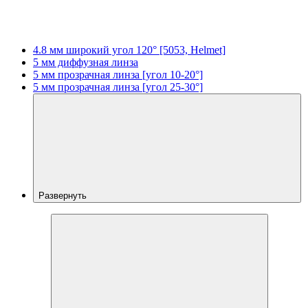
4.8 мм широкий угол 120° [5053, Helmet]
5 мм диффузная линза
5 мм прозрачная линза [угол 10-20°]
5 мм прозрачная линза [угол 25-30°]
Развернуть