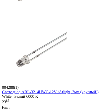
004288(1)
Светодиод ARL-3214UWC-12V (Arlight, 3мм (круглый))
White | Белый 6000 K
85
23
₽/шт