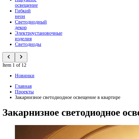
освещение
Гибкий
неон
Светодиодный
декор
Электроустановочные
изделия
Светодиоды
Item 1 of 12
Новинки
Главная
Проекты
Закарнизное светодиодное освещение в квартире
Закарнизное светодиодное осв