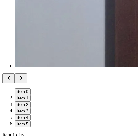
item 0
item 1
item 2
item 3
item 4
item 5
Item 1 of 6