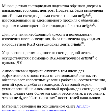
Многоцветная светодиодная подсветка образцов дверей в
павильонах торговых центров. Подсветка была выполнена
®
линейными светодиодными светильниками
arlight
,
изготовленными из алюминиевого профиля с объемным
®
экраном и многоцветной светодиодной ленты
arlight
.
Для получения необходимой яркости и возможности
изменения цвета освещения, была применена двухрядная
®
многоцветная RGB светодиодная лента
arlight
.
Управление цветом и яркостью светодиодной ленты
®
осуществляется с помощью RGB-контроллера
arlight
с
пультом ДУ.
Алюминиевый профиль служит в том числе для
эффективного отвода тепла от светодиодной ленты, это
обеспечивает корректные условия работы и, соответственно,
долгий срок службы светодиодов. А матовый экран,
установленный на алюминиевый профиль для светодиодной
ленты, делает свет более мягким и рассеянным, а это значит,
что он не будет "бить по глазам" посетителей павильонов.
Материал размещен на официальном сайте
Arlight -
светодиодное освещение и подсветка