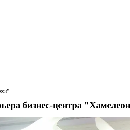
леон"
рьера бизнес-центра "Хамелео