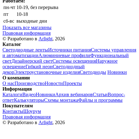
Работаем:
пн-чт
10-19, без перерыва
пт
10-18
сб-вс
выходные дни
Показать все магазины
Правовая информация
© Разработано в
Arlight
, 2026
Каталог
Светодиодные ленты
Источники питания
Системы управления
и автоматизации
Алюминиевые профили
Функциональный
свет
Дизайнерский свет
Системы освещения
Наружное
освещение
Гибкий неон
Светодиодный
декор
Электроустановочные изделия
Светодиоды
Новинки
О компании
О нас
Производство
Новости
Проекты
Информация
Каталоги
Видео
Новинки
Архив вебинаров
Статьи
Вопрос-
ответ
Калькуляторы
Схемы монтажа
Файлы и программы
Покупателям
Контакты
Шоурум
Правовая информация
© Разработано в
Arlight
, 2026