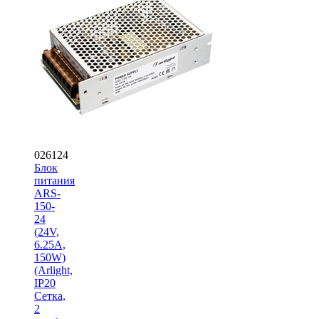
026124
Блок
питания
ARS-
150-
24
(24V,
6.25A,
150W)
(Arlight,
IP20
Сетка,
2