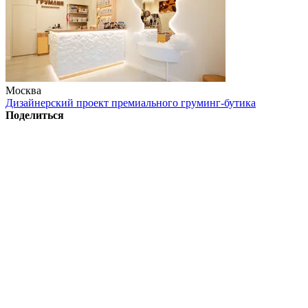
Москва
Дизайнерский проект премиального груминг-бутика
Поделиться