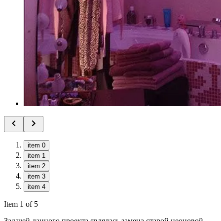
item 0
item 1
item 2
item 3
item 4
Item 1 of 5
Задачей данного проекта являлась замена старой неоновой