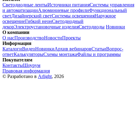
Светодиодные ленты
Источники питания
Системы управления
и автоматизации
Алюминиевые профили
Функциональный
свет
Дизайнерский свет
Системы освещения
Наружное
освещение
Гибкий неон
Светодиодный
декор
Электроустановочные изделия
Светодиоды
Новинки
О компании
О нас
Производство
Новости
Проекты
Информация
Каталоги
Видео
Новинки
Архив вебинаров
Статьи
Вопрос-
ответ
Калькуляторы
Схемы монтажа
Файлы и программы
Покупателям
Контакты
Шоурум
Правовая информация
© Разработано в
Arlight
, 2026