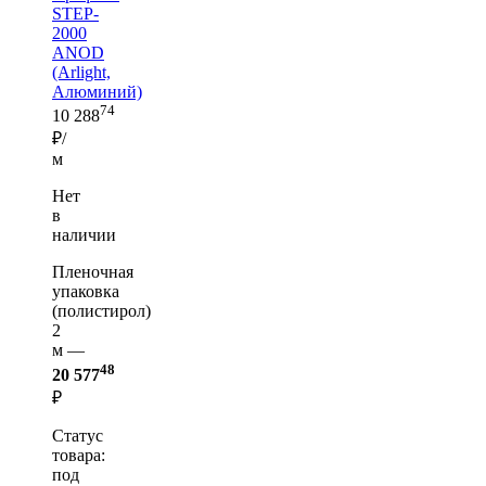
STEP-
2000
ANOD
(Arlight,
Алюминий)
74
10 288
₽/
м
Нет
в
наличии
Пленочная
упаковка
(полистирол)
2
м —
48
20 577
₽
Статус
товара:
под