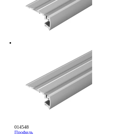
014548
Профиль