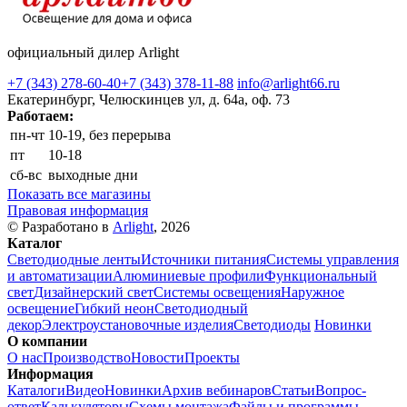
официальный дилер Arlight
+7 (343) 278-60-40
+7 (343) 378-11-88
info@arlight66.ru
Екатеринбург, Челюскинцев ул, д. 64а, оф. 73
Работаем:
пн-чт
10-19, без перерыва
пт
10-18
сб-вс
выходные дни
Показать все магазины
Правовая информация
© Разработано в
Arlight
, 2026
Каталог
Светодиодные ленты
Источники питания
Системы управления
и автоматизации
Алюминиевые профили
Функциональный
свет
Дизайнерский свет
Системы освещения
Наружное
освещение
Гибкий неон
Светодиодный
декор
Электроустановочные изделия
Светодиоды
Новинки
О компании
О нас
Производство
Новости
Проекты
Информация
Каталоги
Видео
Новинки
Архив вебинаров
Статьи
Вопрос-
ответ
Калькуляторы
Схемы монтажа
Файлы и программы