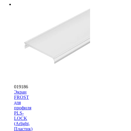
019186
Экран
FROST
для
профиля
PLS-
LOCK
(Arlight,
Пластик)