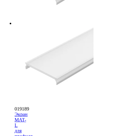
019189
Экран
MAT-
L
для