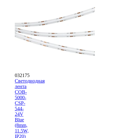
032175
Светодиодная
лента
COB-
5000-
CSP-
544-
24V
Blue
(8mm,
11.5W,
IP20)