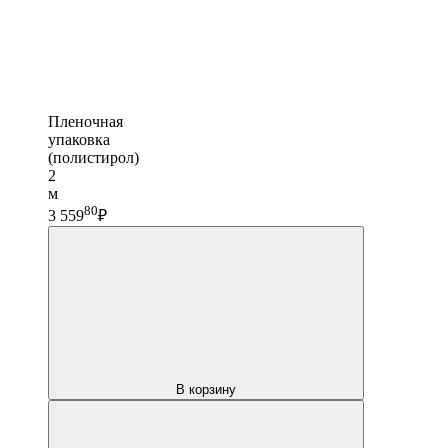
Пленочная
упаковка
(полистирол)
2
м
80
3 559
₽
В корзину