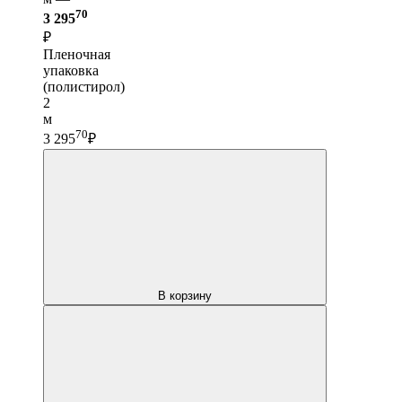
70
3 295
₽
Пленочная
упаковка
(полистирол)
2
м
70
3 295
₽
В корзину