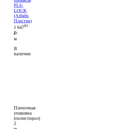
профиля
PLS-
LOCK
(Arlight,
Пластик)
85
1 647
₽/
м
В
наличии
Пленочная
упаковка
(полистирол)
2
м —