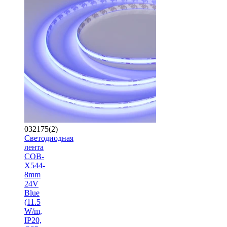
032175(2)
Светодиодная
лента
COB-
X544-
8mm
24V
Blue
(11.5
W/m,
IP20,