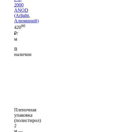
2000
ANOD
(Arlight,
Алюминий)
90
420
₽/
м
В
наличии
Пленочная
упаковка
(полистирол)
2
м —