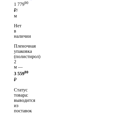
90
1 779
₽/
м
Нет
в
наличии
Пленочная
упаковка
(полистирол)
2
м —
80
3 559
₽
Статус
товара:
выводится
из
поставок