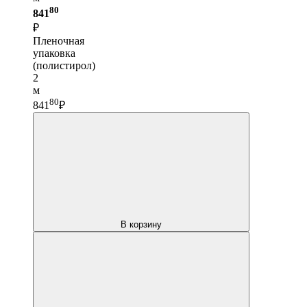
80
841
₽
Пленочная
упаковка
(полистирол)
2
м
80
841
₽
В корзину