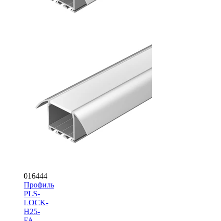
016444
Профиль
PLS-
LOCK-
H25-
FA-