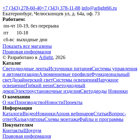
+7 (343) 278-60-40
+7 (343) 378-11-88
info@arlight66.ru
Екатеринбург, Челюскинцев ул, д. 64а, оф. 73
Работаем:
пн-чт
10-19, без перерыва
пт
10-18
сб-вс
выходные дни
Показать все магазины
Правовая информация
© Разработано в
Arlight
, 2026
Каталог
Светодиодные ленты
Источники питания
Системы управления
и автоматизации
Алюминиевые профили
Функциональный
свет
Дизайнерский свет
Системы освещения
Наружное
освещение
Гибкий неон
Светодиодный
декор
Электроустановочные изделия
Светодиоды
Новинки
О компании
О нас
Производство
Новости
Проекты
Информация
Каталоги
Видео
Новинки
Архив вебинаров
Статьи
Вопрос-
ответ
Калькуляторы
Схемы монтажа
Файлы и программы
Покупателям
Контакты
Шоурум
Правовая информация