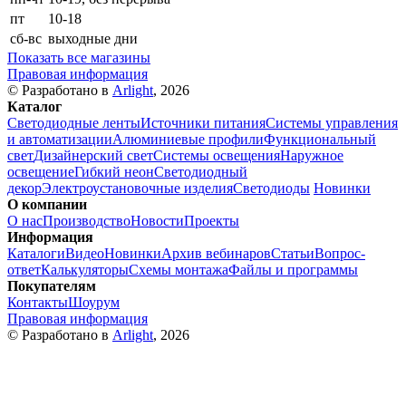
пт
10-18
сб-вс
выходные дни
Показать все магазины
Правовая информация
© Разработано в
Arlight
, 2026
Каталог
Светодиодные ленты
Источники питания
Системы управления
и автоматизации
Алюминиевые профили
Функциональный
свет
Дизайнерский свет
Системы освещения
Наружное
освещение
Гибкий неон
Светодиодный
декор
Электроустановочные изделия
Светодиоды
Новинки
О компании
О нас
Производство
Новости
Проекты
Информация
Каталоги
Видео
Новинки
Архив вебинаров
Статьи
Вопрос-
ответ
Калькуляторы
Схемы монтажа
Файлы и программы
Покупателям
Контакты
Шоурум
Правовая информация
© Разработано в
Arlight
, 2026