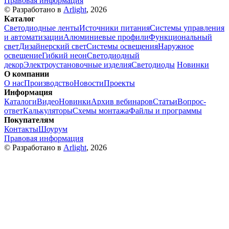
Правовая информация
© Разработано в
Arlight
, 2026
Каталог
Светодиодные ленты
Источники питания
Системы управления
и автоматизации
Алюминиевые профили
Функциональный
свет
Дизайнерский свет
Системы освещения
Наружное
освещение
Гибкий неон
Светодиодный
декор
Электроустановочные изделия
Светодиоды
Новинки
О компании
О нас
Производство
Новости
Проекты
Информация
Каталоги
Видео
Новинки
Архив вебинаров
Статьи
Вопрос-
ответ
Калькуляторы
Схемы монтажа
Файлы и программы
Покупателям
Контакты
Шоурум
Правовая информация
© Разработано в
Arlight
, 2026