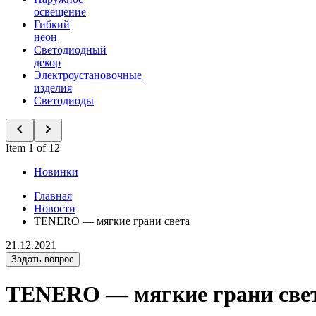
освещение
Гибкий
неон
Светодиодный
декор
Электроустановочные
изделия
Светодиоды
Item 1 of 12
Новинки
Главная
Новости
TENERO — мягкие грани света
21.12.2021
Задать вопрос
TENERO — мягкие грани све