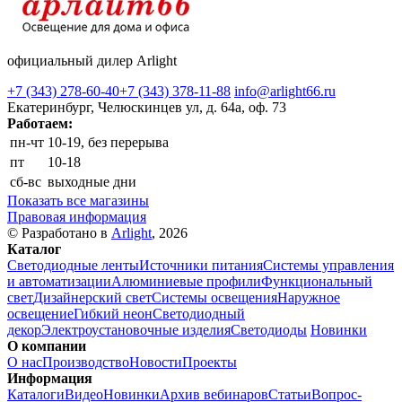
официальный дилер Arlight
+7 (343) 278-60-40
+7 (343) 378-11-88
info@arlight66.ru
Екатеринбург, Челюскинцев ул, д. 64а, оф. 73
Работаем:
пн-чт
10-19, без перерыва
пт
10-18
сб-вс
выходные дни
Показать все магазины
Правовая информация
© Разработано в
Arlight
, 2026
Каталог
Светодиодные ленты
Источники питания
Системы управления
и автоматизации
Алюминиевые профили
Функциональный
свет
Дизайнерский свет
Системы освещения
Наружное
освещение
Гибкий неон
Светодиодный
декор
Электроустановочные изделия
Светодиоды
Новинки
О компании
О нас
Производство
Новости
Проекты
Информация
Каталоги
Видео
Новинки
Архив вебинаров
Статьи
Вопрос-