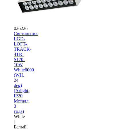
026226
Светильник
LGD-
LOFT-
TRACK-
4TR-
S170-
10W
White6000
(WH,
24
deg)
(Arlight,
IP20
Металл,
3
года)
White
|
Белый