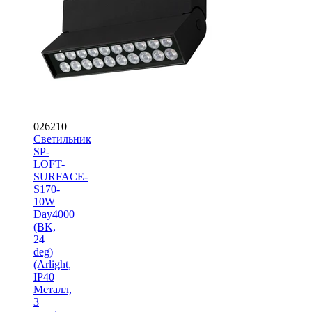
026210
Светильник
SP-
LOFT-
SURFACE-
S170-
10W
Day4000
(BK,
24
deg)
(Arlight,
IP40
Металл,
3