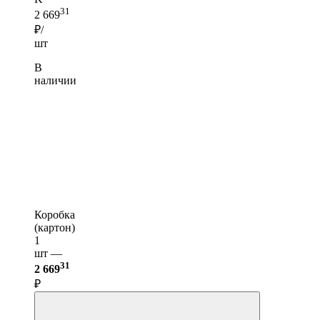
31
2 669
₽/
шт
В
наличии
Коробка
(картон)
1
шт —
31
2 669
₽