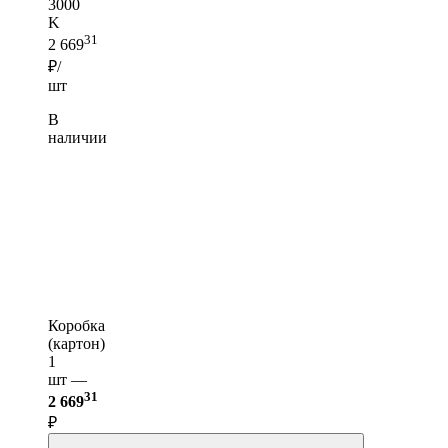
3000
K
31
2 669
₽/
шт
В
наличии
Коробка
(картон)
1
шт —
31
2 669
₽