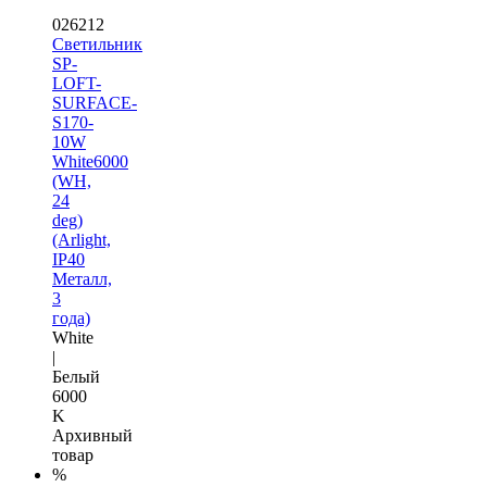
026212
Светильник
SP-
LOFT-
SURFACE-
S170-
10W
White6000
(WH,
24
deg)
(Arlight,
IP40
Металл,
3
года)
White
|
Белый
6000
K
Архивный
товар
%