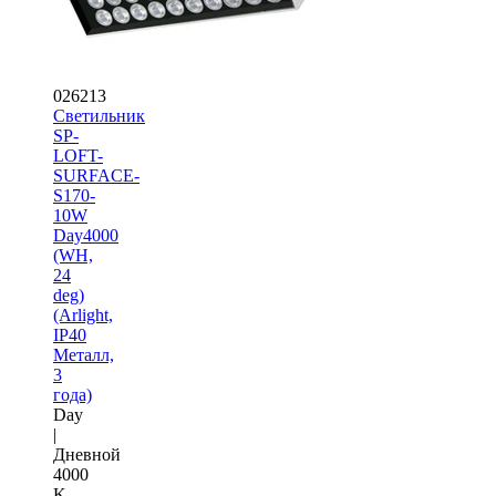
026213
Светильник
SP-
LOFT-
SURFACE-
S170-
10W
Day4000
(WH,
24
deg)
(Arlight,
IP40
Металл,
3
года)
Day
|
Дневной
4000
K