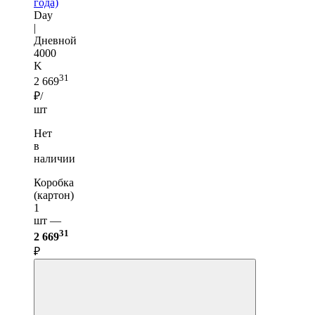
года)
Day
|
Дневной
4000
K
31
2 669
₽/
шт
Нет
в
наличии
Коробка
(картон)
1
шт —
31
2 669
₽