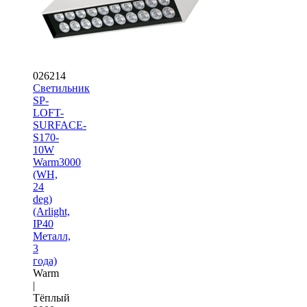
026214
Светильник
SP-
LOFT-
SURFACE-
S170-
10W
Warm3000
(WH,
24
deg)
(Arlight,
IP40
Металл,
3
года)
Warm
|
Тёплый