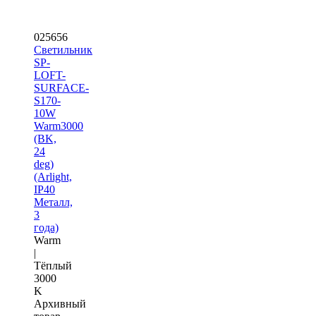
025656
Светильник
SP-
LOFT-
SURFACE-
S170-
10W
Warm3000
(BK,
24
deg)
(Arlight,
IP40
Металл,
3
года)
Warm
|
Тёплый
3000
K
Архивный