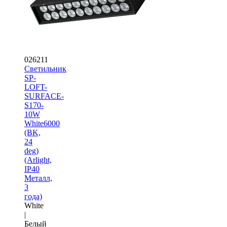
026211
Светильник
SP-
LOFT-
SURFACE-
S170-
10W
White6000
(BK,
24
deg)
(Arlight,
IP40
Металл,
3
года)
White
|
Белый